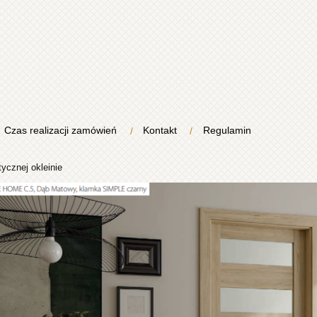
Czas realizacji zamówień
Kontakt
Regulamin
ycznej okleinie
a drzwi firmy
-skone.