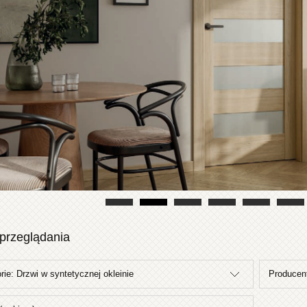
przeglądania
rie: Drzwi w syntetycznej okleinie
Producent