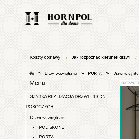
Koszty dostawy
Jak rozpoznać kierunek drzwi
»
»
»
Drzwi wewnętrzne
PORTA
Drzwi w syntet
Menu
SZYBKA REALIZACJA DRZWI - 10 DNI
Ofert
ROBOCZYCH!
Pol
Drzwi wewnętrzne
POL-SKONE
PORTA