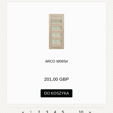
ARCO W08S4
201,00 GBP
DO KOSZYKA
«
1
2
3
4
5
...
10
»